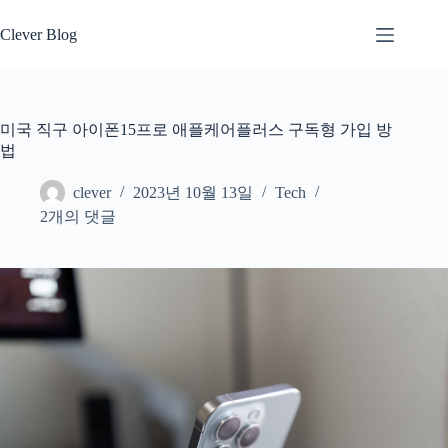
본
문
Clever Blog
으
로
건
너
미국 직구 아이폰15프로 애플케어플러스 구독형 가입 방
뛰
법
기
clever
2023년 10월 13일
Tech
2개의 댓글