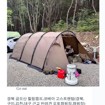
Go out
경북 금오산 힐링캠프,코베아 고스트팬텀(경북,
구미,김천,대구 근교 반려견 오토캠핑장,캠핑장)