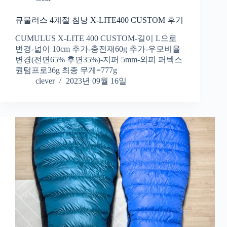
큐물러스 4계절 침낭 X-LITE400 CUSTOM 후기
CUMULUS X-LITE 400 CUSTOM-길이 L으로
변경-넓이 10cm 추가-충전재60g 추가-우모비율
변경(전면65% 후면35%)-지퍼 5mm-외피 퍼텍스
퀀텀프로36g 최종 무게=777g
clever
2023년 09월 16일