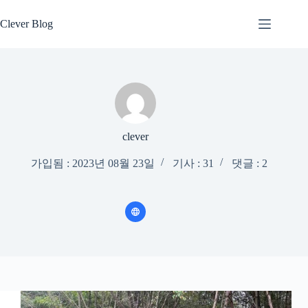
본
문
Clever Blog
으
로
건
너
뛰
기
clever
가입됨 : 2023년 08월 23일
기사 : 31
댓글 : 2