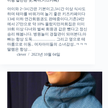
이랑 갈만한 곳,육아,키즈카페)
아이와 2~3시간은 기본이고,3시간 이상 식사도
하며 테마를 바꿔가며 놀기 좋은 키즈카페이다
13세 이하 연간회원권도 판매중이다,기존24만
에서 27만으로 약 10% 올랐지만저희집은 이미
10회 이상 다녀와 벌써 회원권 값은 뺐다고 정신
승리 해봅니다. 병원놀이 경찰관이 되어본다,아
빠는 항상 도둑……………… 그리고 옆으로 테
마룸으로 이동.. 여자아이들의 소녀감성..ㅋㅋㅋ
딸램은 항상…
clever
2023년 10월 04일