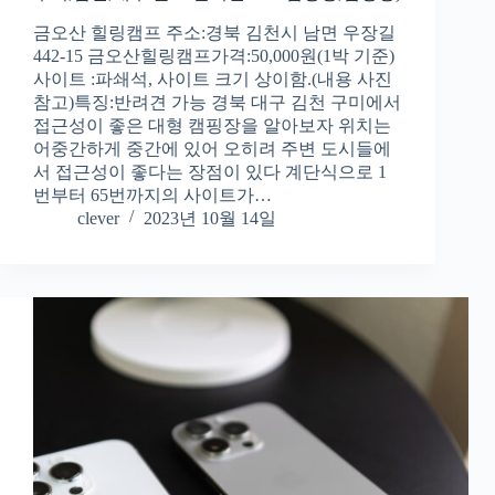
금오산 힐링캠프 주소:경북 김천시 남면 우장길
442-15 금오산힐링캠프가격:50,000원(1박 기준)
사이트 :파쇄석, 사이트 크기 상이함.(내용 사진
참고)특징:반려견 가능 경북 대구 김천 구미에서
접근성이 좋은 대형 캠핑장을 알아보자 위치는
어중간하게 중간에 있어 오히려 주변 도시들에
서 접근성이 좋다는 장점이 있다 계단식으로 1
번부터 65번까지의 사이트가…
clever
2023년 10월 14일